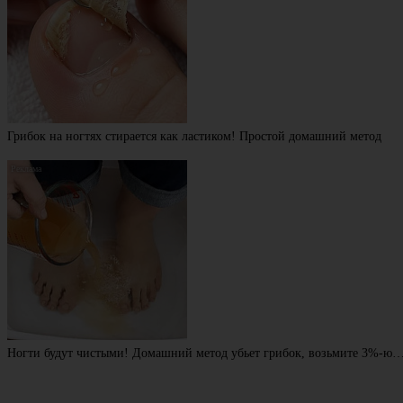
Грибок на ногтях стирается как ластиком! Простой домашний метод
Ногти будут чистыми! Домашний метод убьет грибок, возьмите 3%-ю