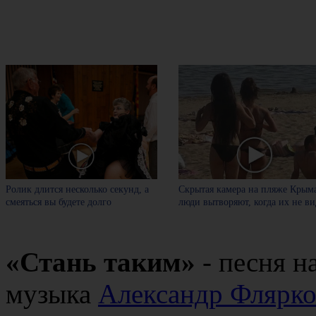
Ролик длится несколько секунд, а
Скрытая камера на пляже Крыма
смеяться вы будете долго
люди вытворяют, когда их не вид
«Стань таким»
- песня н
музыка
Александр Флярк