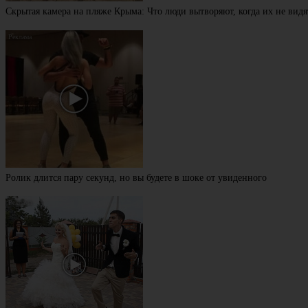
Скрытая камера на пляже Крыма: Что люди вытворяют, когда их не видят
Ролик длится пару секунд, но вы будете в шоке от увиденного