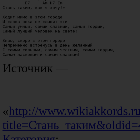
         E7     Am H7 Em

Стань таким, как я хочу!»

Ходит мимо в этом городе

И слова пока не слышит эти

Самый умный, самый славный, самый гордый,

Самый лучший человек на свете!

Знаю, скоро в этом городе

Непременно встречусь в день желанный

С самым сильным, самым честным, самым гордым,

Источник —
«
http://www.wikiakkords.r
title=Стань_таким&oldid
Категория
: