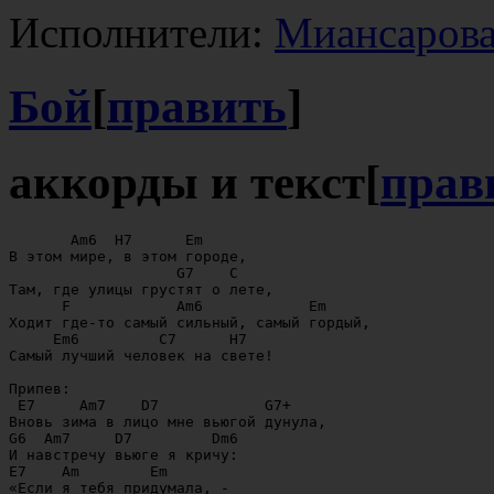
Исполнители:
Миансарова
Бой
[
править
]
аккорды и текст
[
прав
       Am6  H7      Em

В этом мире, в этом городе,

                   G7    C

Там, где улицы грустят о лете,

      F            Am6            Em

Ходит где-то самый сильный, самый гордый,

     Em6         C7      H7

Самый лучший человек на свете!

Припев:

 E7     Am7    D7            G7+

Вновь зима в лицо мне вьюгой дунула,

G6  Am7     D7         Dm6

И навстречу вьюге я кричу:

E7    Am        Em

«Если я тебя придумала, -
