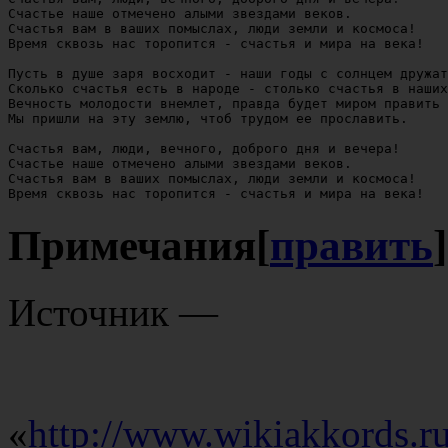
Счастье наше отмечено алыми звездами веков.

Счастья вам в ваших помыслах, люди земли и космоса!

Время сквозь нас торопится - счастья и мира на века!

Пусть в душе заря восходит - наши годы с солнцем дружат
Сколько счастья есть в народе - столько счастья в наших
Вечность молодости внемлет, правда будет миром править 
Мы пришли на эту землю, чтоб трудом ее прославить.

Счастья вам, люди, вечного, доброго дня и вечера!

Счастье наше отмечено алыми звездами веков.

Счастья вам в ваших помыслах, люди земли и космоса!

Примечания
[
править
]
Источник —
«
http://www.wikiakkords.r