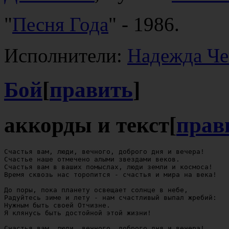
"
Песня Года
" - 1986.
Исполнители:
Надежда Че
Бой
[
править
]
аккорды и текст
[
прав
Счастья вам, люди, вечного, доброго дня и вечера!

Счастье наше отмечено алыми звездами веков.

Счастья вам в ваших помыслах, люди земли и космоса!

Время сквозь нас торопится - счастья и мира на века!

До поры, пока планету освещает солнце в небе,

Радуйтесь зиме и лету - нам счастливый выпал жребий:

Нужным быть своей Отчизне.

Я клянусь быть достойной этой жизни!

Счастья вам, люди, вечного, доброго дня и вечера!
