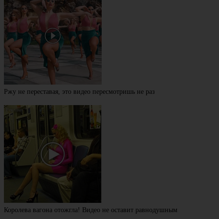
Ржу не переставая, это видео пересмотришь не раз
Королева вагона отожгла! Видео не оставит равнодушным