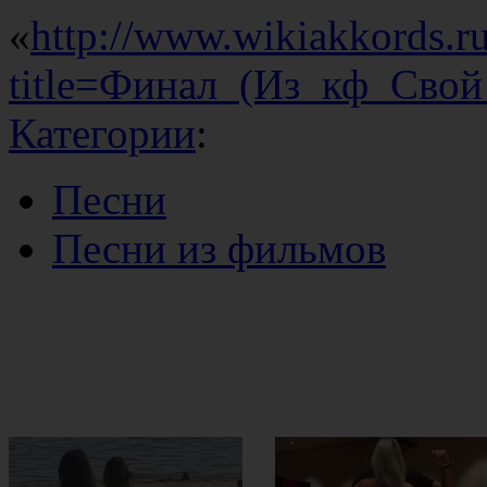
«
http://www.wikiakkords.r
title=Финал_(Из_кф_Сво
Категории
:
Песни
Песни из фильмов