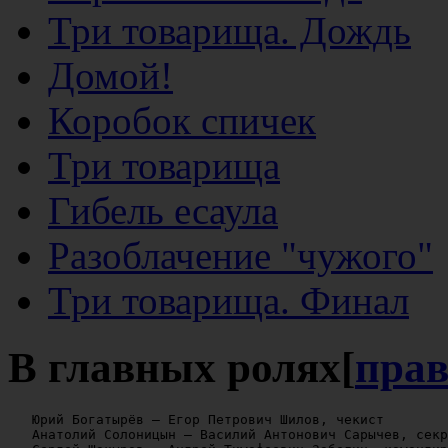
Три товарища. Дождь
Домой!
Коробок спичек
Три товарища
Гибель есаула
Разоблачение "чужого"
Три товарища. Финал
В главных ролях
[
пра
   Юрий Богатырёв — Егор Петрович Шилов, чекист

   Анатолий Солоницын — Василий Антонович Сарычев, секр