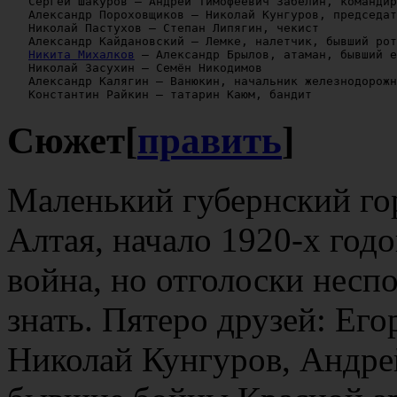
   Сергей Шакуров — Андрей Тимофеевич Забелин, командир
   Александр Пороховщиков — Николай Кунгуров, председат
   Николай Пастухов — Степан Липягин, чекист

   Александр Кайдановский — Лемке, налетчик, бывший рот
Никита Михалков
 — Александр Брылов, атаман, бывший е
   Николай Засухин — Семён Никодимов

   Александр Калягин — Ванюкин, начальник железнодорожн
Сюжет
[
править
]
Маленький губернский го
Алтая, начало 1920-х год
война, но отголоски несп
знать. Пятеро друзей: Ег
Николай Кунгуров, Андре