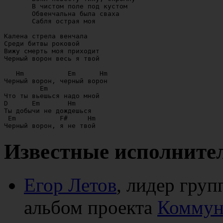
       В чистом поле под кустом

       Обвенчальна была сваха

       Сабля острая моя

Калена стрела венчала

Среди битвы роковой

Вижу смерть моя приходит

Черный ворон весь я твой

   Hm		Em	Hm

Черный ворон, черный ворон

	 Em

Что ты вьешься надо мной

D      Em	Hm

Ты добычи не дождешься

 Em	      F#     Hm

Известные исполнител
Егор Летов
, лидер груп
альбом проекта
Коммун