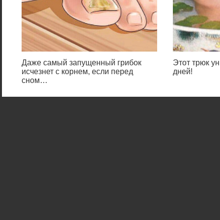
Даже самый запущенный грибок
Этот трюк ун
исчезнет с корнем, если перед
дней!
сном…