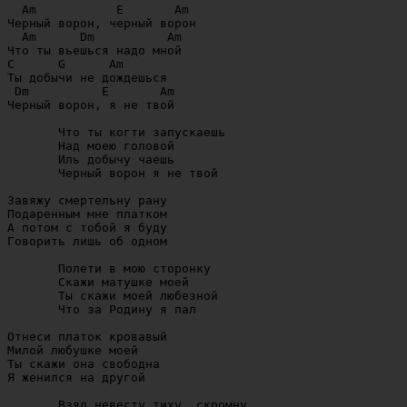
  Am	       E       Am

Черный ворон, черный ворон

  Am	  Dm	      Am

Что ты вьешься надо мной

C      G      Am

Ты добычи не дождешься

 Dm	     E       Am

Черный ворон, я не твой

       Что ты когти запускаешь

       Над моею головой

       Иль добычу чаешь

       Черный ворон я не твой

Завяжу смертельну рану

Подаренным мне платком

А потом с тобой я буду

Говорить лишь об одном

       Полети в мою сторонку

       Скажи матушке моей

       Ты скажи моей любезной

       Что за Родину я пал

Отнеси платок кровавый

Милой любушке моей

Ты скажи она свободна

Я женился на другой

       Взял невесту тиху, скромну
