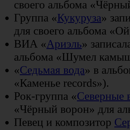
своего альбома «Чёрный
Группа «
Кукуруза
» зап
для своего альбома «Ой
ВИА «
Ариэль
» записал
альбома «Шумел камыш
«
Седьмая вода
» в альб
«Каменье records»).
Рок-группа «
Северные 
«Чёрный ворон» для ал
Певец и композитор
Се