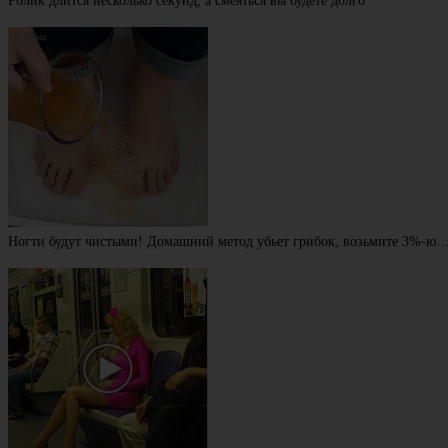
Ролик длится несколько секунд, а смеяться вы будете долго
Ногти будут чистыми! Домашний метод убьет грибок, возьмите 3%-ю