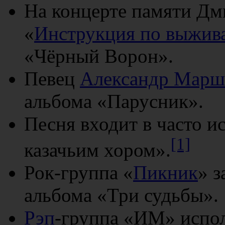
На концерте памяти Дм
«
Инструкция по выжив
«Чёрный Ворон».
Певец
Александр Марш
альбома «Парусник».
Песня входит в часто 
[1]
казачьим хором».
Рок-группа «
Пикник
» з
альбома «Три судьбы».
Рэп
-группа «ИМ» испо