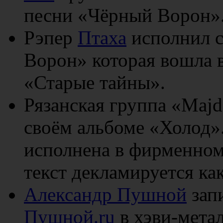
песни «Чёрный Ворон»
Рэпер
Птаха
исполнил 
Ворон» которая вошла в
«Старые тайны».
Рязанская группа «Majd
своём альбоме «Холод»
исполнена в фирменном
текст декламируется ка
Александр Пушной
запи
Пушной.ru
в хэви-мета