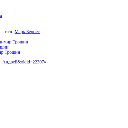
я
 — исп.
Марк Бернес
димир Трошин
ошин
ир Трошин
пай_Андрей&oldid=22307
»