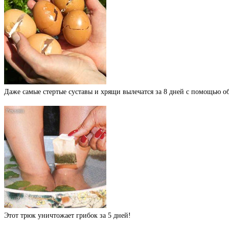
Даже самые стертые суставы и хрящи вылечатся за 8 дней с помощью 
Этот трюк уничтожает грибок за 5 дней!