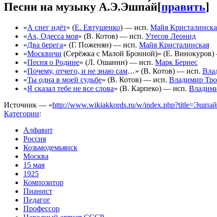
Песни на музыку А.Э.Эшпа́й
[
править
]
«
А снег идёт
» (
Е. Евтушенко
) — исп.
Майя Кристалинска
«
Ах, Одесса моя
» (В. Котов) — исп.
Утесов Леонид
«
Два берега
» (Г. Поженян) — исп.
Майя Кристалинская
«
Москвичи
(Серёжка с Малой Бронной)» (Е. Винокуров)
«
Песня о Родине
» (Л. Ошанин) — исп.
Марк Бернес
«
Почему, отчего, и не знаю сам
…» (В. Котов) — исп.
Вла
«
Ты одна в моей судьбе
» (В. Котов) — исп.
Владимир Тр
«
Я сказал тебе не все слова
» (В. Карпеко) — исп.
Владим
Источник — «
http://www.wikiakkords.ru/w/index.php?title=Эш
Категории
:
Алфавит
Россия
Козьмодемьянск
Москва
15 мая
1925
Композитор
Пианист
Педагог
Профессор