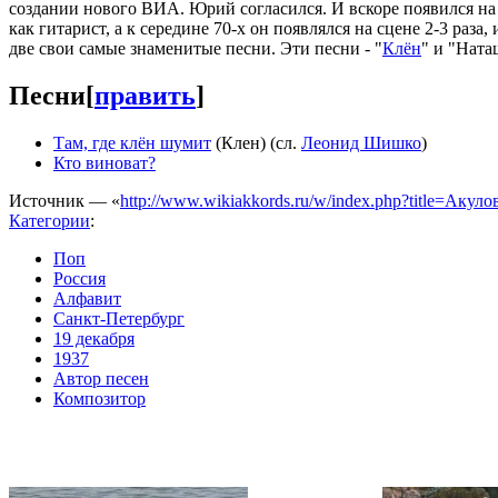
создании нового ВИА. Юрий согласился. И вскоре появился на
как гитарист, а к середине 70-х он появлялся на сцене 2-3 ра
две свои самые знаменитые песни. Эти песни - "
Клён
" и "Ната
Песни
[
править
]
Там, где клён шумит
(Клен) (сл.
Леонид Шишко
)
Кто виноват?
Источник — «
http://www.wikiakkords.ru/w/index.php?title=Ак
Категории
:
Поп
Россия
Алфавит
Санкт-Петербург
19 декабря
1937
Автор песен
Композитор