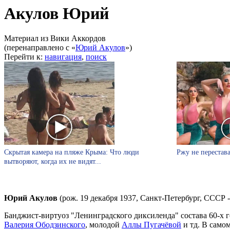
Акулов Юрий
Материал из Вики Аккордов
(перенаправлено с «
Юрий Акулов
»)
Перейти к:
навигация
,
поиск
Скрытая камера на пляже Крыма: Что люди
Ржу не перестава
вытворяют, когда их не видят...
Юрий Акулов
(рож. 19 декабря 1937, Санкт-Петербург, СССР 
Банджист-виртуоз "Ленинградского диксиленда" состава 60-х г
Валерия Ободзинского
, молодой
Аллы Пугачёвой
и тд. В само