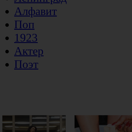
Алфавит
Поп
1923
Актер
Поэт