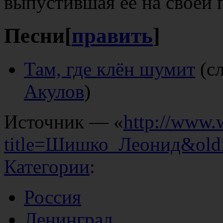
выпустившая ее на своей 
Песни
[
править
]
Там, где клён шумит
(сл
Акулов
)
Источник — «
http://www.
title=Шишко_Леонид&old
Категории
:
Россия
Ленинград