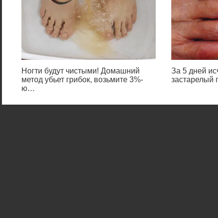
Ногти будут чистыми! Домашний
За 5 дней и
метод убьет грибок, возьмите 3%-
застарелый г
ю…