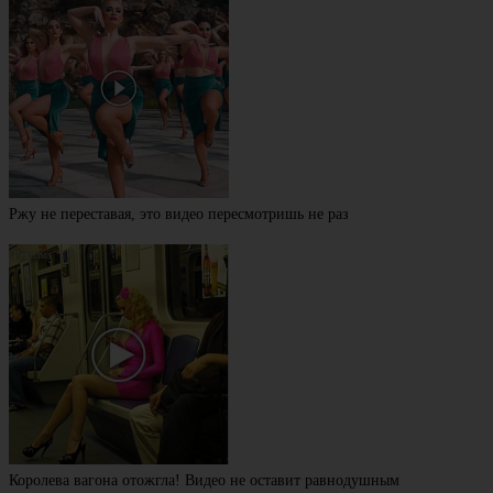
Ржу не переставая, это видео пересмотришь не раз
Королева вагона отожгла! Видео не оставит равнодушным