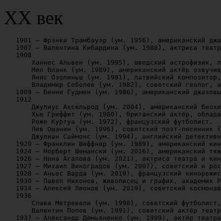
XX век
   1901 — Фрэнки Трамбауэр (ум. 1956), американский джа
   1907 — Валентина Кибардина (ум. 1988), актриса театр
   1908

       Ханнес Альвен (ум. 1995), шведский астрофизик, л
       Мел Бланк (ум. 1989), американский актёр озвучив
       Янис Озолиньш (ум. 1981), латвийский композитор,
       Владимир Соболев (ум. 1982), советский геолог, а
   1909 — Бенни Гудмен (ум. 1986), американский джазовы
   1912

       Джулиус Аксельрод (ум. 2004), американский биохи
       Хью Гриффит (ум. 1980), британский актёр, облада
       Роже Куртуа (ум. 1972), французский футболист.

       Лев Ошанин (ум. 1996), советский поэт-песенник (
       Джулиан Саймонс (ум. 1994), английский детективн
   1920 — Франклин Шеффнер (ум. 1989), американский кин
   1924 — Норберт Шемански (ум. 2016), американский тяж
   1926 — Нина Агапова (ум. 2021), актриса театра и кин
   1927 — Михаил Виноградов (ум. 2007), советский и рос
   1928 — Аньес Варда (ум. 2019), французский кинорежис
   1930 — Павел Никонов, живописец и график, академик Р
   1934 — Алексей Леонов (ум. 2019), советский космонав
   1936

       Слава Метревели (ум. 1998), советский футболист,
       Валентин Попов (ум. 1991), советский актёр театр
   1937 — Александр Демьяненко (ум. 1999), актёр театра