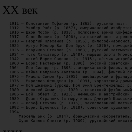
XX век
   1911 — Константин Фофанов (р. 1862), русский поэт.

   1912 — Уилбер Райт (р. 1867), американский изобретат
   1916 — Джон Мосби (р. 1833), полковник армии Конфеде
   1917 — Юлюс Янонис (р. 1896), литовский поэт и револ
   1918 — Георгий Плеханов (р. 1856), философ-марксист,
   1925 — Артур Мёллер Ван Ден Брук (р. 1876), немецкий
   1926 — Владимир Стеклов (р. 1863), русский математик
   1934 — Того Хэйхатиро (р. 1848), маршал флота Японск
   1942 — погиб Борис Сафонов (р. 1915), лётчик-истреби
   1960 — Борис Пастернак (р. 1890), русский советский 
   1964 — Лео Силард (р. 1898), американский физик, оди
   1966 — Вяйнё Валдемар Аалтонен (р. 1894), финский ск
   1975 — Мишель Симон (р. 1895), швейцарский и француз
   1976 — Мирослав Фельдман (р. 1899), хорватский драма
   1977 — Пол Дезмонд (урожд. Пол Эмил Брейтенфельд; р.
   1980 — Алексей Хомич (р. 1920), советский футбольный
   1986 — Бой Гоберт (р. 1925), немецкий и австрийский 
   1989 — Иоанн Странник (в миру князь Дмитрий Шаховско
   1991 — Йозеф Стехлик (р. 1915), чехословацкий лётчик
   1992 — Борис Дуленков (р. 1918), советский художник 
   1994

       Марсель Бик (р. 1914), французский изобретатель,