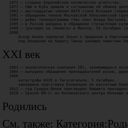
   1975 — создано Европейское космическое агентство.

   1977 — США и Куба пришли к соглашению об обмене дипл
   1982 — шестнадцатым членом НАТО стала Испания (перва
   1991 — обращение членов Московской Хельсинкской груп
   1994 — дебют телепрограммы «Час пик» Влада Листьева.
   1995 — в России введена в обращение стотысячная купю
   1999 — трагедия на «Немиге» в Минске, 53 погибших (о
   2000

       Аскар Акаев подписал Закон о придании в Киргизии
XXI век
   2003 — аналитическая компания IDC, занимающаяся иссл
   2004 — выпущено обращение преподавателей вузов, дире
   2008

       катастрофа A320 в Тегусигальпе, 5 погибших.

       завершена подготовка Конвенции по кассетным боеп
   2012 — суд Сьерра-Леоне приговорил бывшего президент
Родились
См. также: Категория:Род