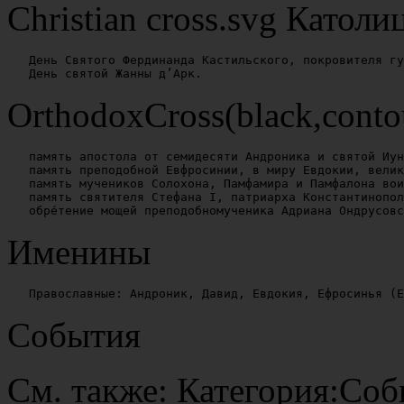
Christian cross.svg Католи
   День Святого Фердинанда Кастильского, покровителя гу
OrthodoxCross(black,conto
   память апостола от семидесяти Андроника и святой Иун
   память преподобной Евфросинии, в миру Евдокии, велик
   память мучеников Солохона, Памфамира и Памфалона вои
   память святителя Стефана I, патриарха Константинопол
Именины
События
См. также: Категория:Соб