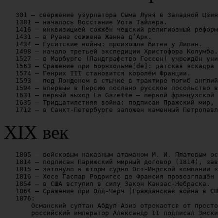
   301 — свержение узурпатора Сыма Луня в Западной Цзин
   1381 — началось Восстание Уота Тайлера.

   1416 — инквизицией сожжён чешский религиозный реформ
   1431 — в Руане сожжена Жанна д’Арк.

   1434 — Гуситские войны: произошла Битва у Липан.

   1498 — начало третьей экспедиции Христофора Колумба.

   1527 — в Марбурге (Ландграфство Гессен) учреждён уни
   1563 — Сражение при Борнхольме[de]: датская эскадра 
   1574 — Генрих III становится королём Франции.

   1593 — под Лондоном в стычке в трактире погиб англий
   1594 — впервые в Персию послано русское посольство в
   1631 — первый выход La Gazette — первой французской 
   1635 — Тридцатилетняя война: подписан Пражский мир, 
XIX век
   1805 — войсковым наказным атаманом М. И. Платовым ос
   1814 — подписан Парижский мирный договор (1814), зав
   1815 — затонуло в шторм судно Ост-Индской компании «
   1816 — Хосе Гаспар Родригес де Франсия провозглашён 
   1854 — в США вступил в силу Закон Канзас-Небраска.

   1864 — Сражение при Олд-Чёрч (Гражданская война в СШ
   1876:

       Османский султан Абдул-Азиз отрекается от престо
       российский император Александр II подписал Эмски