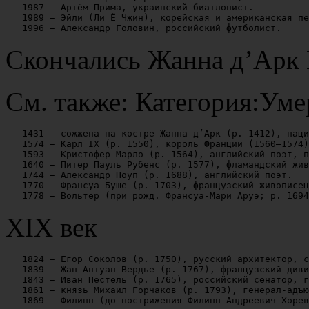
   1987 — Артём Прима, украинский биатлонист.

   1989 — Эйли (Ли Ё Чжин), корейская и американская пе
Скончались Жанна д’Арк 
См. также: Категория:Уме
   1431 — сожжена на костре Жанна д’Арк (р. 1412), наци
   1574 — Карл IX (р. 1550), король Франции (1560—1574)
   1593 — Кристофер Марло (р. 1564), английский поэт, п
   1640 — Питер Пауль Рубенс (р. 1577), фламандский жив
   1744 — Александр Поуп (р. 1688), английский поэт.

   1770 — Франсуа Буше (р. 1703), французский живописец
XIX век
   1824 — Егор Соколов (р. 1750), русский архитектор, с
   1839 — Жан Антуан Вердье (р. 1767), французский диви
   1843 — Иван Пестель (р. 1765), российский сенатор, г
   1861 — князь Михаил Горчаков (р. 1793), генерал-адъю