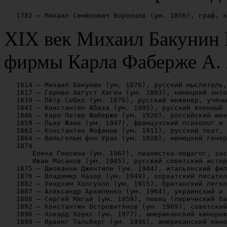
XIX век Михаил Бакунин 
фирмы Карла Фаберже А. 
   1814 — Михаил Бакунин (ум. 1876), русский мыслитель,
   1817 — Герман Август Хаген (ум. 1893), немецкий энто
   1819 — Пётр Собко (ум. 1870), русский инженер, учёны
   1841 — Константин Абаза (ум. 1905), русский военный 
   1846 — Карл Петер Фаберже (ум. 1920), российский юве
   1859 — Пьер Жане (ум. 1947), французский психолог и 
   1862 — Константин Фофанов (ум. 1911), русский поэт, 
   1864 — Вильгельм фон Урах (ум. 1928), немецкий генер
   1874

       Елена Гнесина (ум. 1967), пианистка-педагог, зас
       Иван Масанов (ум. 1945), русский советский истор
   1875 — Джованни Джентиле (ум. 1944), итальянский фил
   1876 — Владимир Назор (ум. 1949), хорватский писател
   1882 — Уиндхем Холсуэлл (ум. 1915), британский легко
   1887 — Александр Архипенко (ум. 1964), украинский и 
   1888 — Сергей Мигай (ум. 1959), певец (лирический ба
   1892 — Константин Островитянов (ум. 1969), советский
   1896 — Ховард Хоукс (ум. 1977), американский кинореж