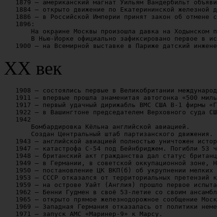
   1879 — американский магнат Уильям Вандербильт объяви
   1884 — открыто движение по Екатерининской железной д
   1886 — в Российской Империи принят закон об отмене с
   1896:

       На окраине Москвы произошла давка на Ходынском п
       В Нью-Йорке официально зафиксировано первое в ис
XX век
   1908 — состоялись первые в Великобритании международ
   1911 — впервые прошла знаменитая автогонка «500 миль
   1917 — первый удачный дирижабль ВМС США В-1 фирмы «Г
   1922 — в Вашингтоне председателем Верховного суда СШ
   1942

       Бомбардировка Кёльна английской авиацией.

       Создан Центральный штаб партизанского движения.

   1943 — английской авиацией полностью уничтожен истор
   1947 — катастрофа C-54 под Бейнбриджем. Погибли 53 ч
   1948 — британский акт гражданства дал статус британц
   1949 — в Германии, в советской оккупационной зоне, Н
   1950 — постановление ЦК ВКП(б) об укрупнении мелких 
   1953 — СССР отказался от территориальных претензий к
   1959 — на острове Уайт (Англия) прошло первое испыта
   1962 — Бенни Гудмен в своё 53-летие со своим ансамбл
   1965 — открыто прямое железнодорожное сообщение Моск
   1969 — Западная Германия отказалась от политики неме
   1971 — запуск АМС «Маринер-9» к Марсу.
