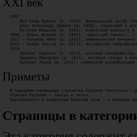
XXI век
   2007

       Жан-Клод Бриали (р. 1933), французский актёр теа
       убит Александр Зайцев (р. 1958), советский и рос
       Евгений Мишаков (р. 1941), советский хоккеист и 
   2008 — Борис Шахлин (р. 1932), советский гимнаст, 7-
   2011 — Розалин Ялоу (р. 1921), американская женщина-
   2012 — Эндрю Хаксли (р. 1917), английский нейрофизио
   2014

       Хеннинг Карлсен (р. 1927), датский кинорежиссёр.

       Людмила Макарова (р. 1921), актриса театра и кин
Приметы
   В народном календаре страничка Евдокии Свистуньи — д
   «Какова Евдокия — таково и лето».

Страницы в категории
Эта категория содержит с