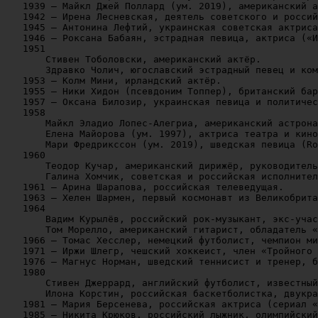
   1939 — Майкл Джей Поллард (ум. 2019), американский а
   1942 — Ирена Лесневская, деятель советского и россий
   1945 — Антонина Лефтий, украинская советская актриса
   1946 — Роксана Бабаян, эстрадная певица, актриса («И
   1951

       Стивен Тоболовски, американский актёр.

       Здравко Чолич, югославский эстрадный певец и ком
   1953 — Колм Мини, ирландский актёр.

   1955 — Ники Хидон (псевдоним Топпер), британский бар
   1957 — Оксана Билозир, украинская певица и политичес
   1958

       Майкл Эладио Лопес-Алегриа, американский астрона
       Елена Майорова (ум. 1997), актриса театра и кино
       Мари Фредрикссон (ум. 2019), шведская певица (Ro
   1960 

       Теодор Кучар, американский дирижёр, руководитель
       Галина Хомчик, советская и российская исполнител
   1961 — Арина Шарапова, российская телеведущая.

   1963 — Хелен Шармен, первый космонавт из Великобрита
   1964

       Вадим Курылёв, российский рок-музыкант, экс-учас
       Том Морелло, американский гитарист, обладатель «
   1966 — Томас Хесслер, немецкий футболист, чемпион ми
   1971 — Иржи Шлегр, чешский хоккеист, член «Тройного 
   1976 — Магнус Норман, шведский теннисист и тренер, б
   1980

       Стивен Джеррард, английский футболист, известный
       Илона Корстин, российская баскетболистка, двукра
   1981 — Мария Берсенева, российская актриса (сериал «
   1985 — Никита Крюков, российский лыжник, олимпийский