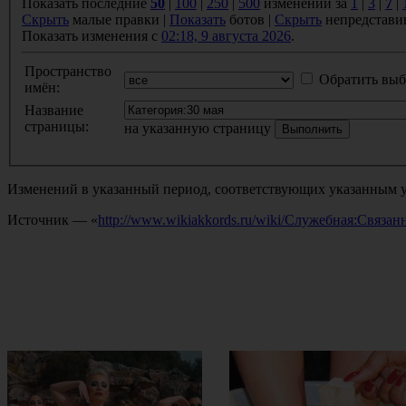
Показать последние
50
|
100
|
250
|
500
изменений за
1
|
3
|
7
|
Скрыть
малые правки |
Показать
ботов |
Скрыть
непредстави
Показать изменения с
02:18, 9 августа 2026
.
Пространство
Обратить выб
имён:
Название
страницы:
на указанную страницу
Изменений в указанный период, соответствующих указанным у
Источник — «
http://www.wikiakkords.ru/wiki/Служебная:Связа