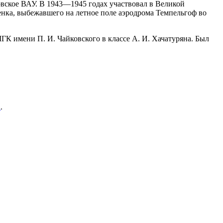
ловское ВАУ. В 1943—1945 годах участвовал в Великой
енка, выбежавшего на летное поле аэродрома Темпельгоф во
ГК имени П. И. Чайковского в классе А. И. Хачатуряна. Был
а
.