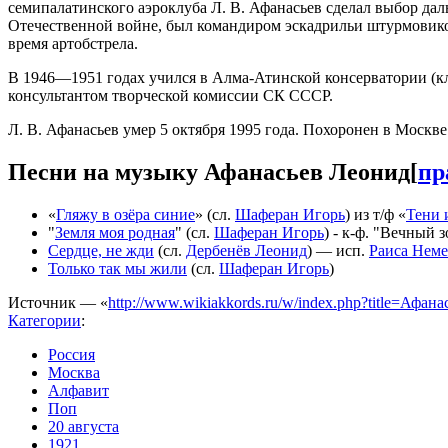
семипалатинского аэроклуба Л. В. Афанасьев сделал выбор дал
Отечественной войне, был командиром эскадрильи штурмовиков
время артобстрела.
В 1946—1951 годах учился в Алма-Атинской консерватории (кла
консультантом творческой комиссии СК СССР.
Л. В. Афанасьев умер 5 октября 1995 года. Похоронен в Москв
Песни на музыку Афанасьев Леонид
[
пр
«
Гляжу в озёра синие
» (сл.
Шаферан Игорь
) из т/ф «
Тени 
"
Земля моя родная
" (сл.
Шаферан Игорь
) - к-ф. "Вечный з
Сердце, не жди
(сл.
Дербенёв Леонид
) — исп.
Раиса Нем
Только так мы жили
(сл.
Шаферан Игорь
)
Источник — «
http://www.wikiakkords.ru/w/index.php?title=Афа
Категории
:
Россия
Москва
Алфавит
Поп
20 августа
1921