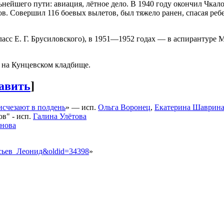
ьнейшего пути: авиация, лётное дело. В 1940 году окончил Чка
. Совершил 116 боевых вылетов, был тяжело ранен, спасая реб
сс Е. Г. Брусиловского), в 1951—1952 годах — в аспирантуре М
е на Кунцевском кладбище.
авить
]
исчезают в полдень
» — исп.
Ольга Воронец
,
Екатерина Шаврин
ов" - исп.
Галина Улётова
енова
насьев_Леонид&oldid=34398
»