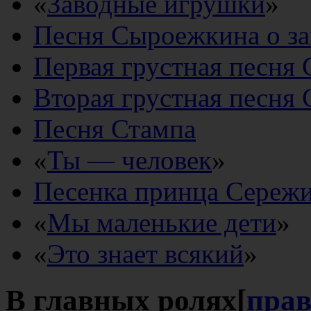
«
Заводные игрушки
»
Песня Сыроежкина о за
Первая грустная песня
Вторая грустная песня
Песня Стампа
«
Ты — человек
»
Песенка принца Сереж
«
Мы маленькие дети
»
«
Это знает всякий
»
В главных ролях
[
пра