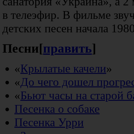
санатория «Украина», а 2
в телеэфир. В фильме зву
детских песен начала 198
Песни
[
править
]
«
Крылатые качели
»
«
До чего дошел прогре
«
Бьют часы на старой 
Песенка о собаке
Песенка Урри