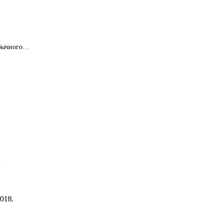
обычного…
…
018.