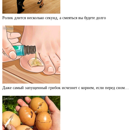
Ролик длится несколько секунд, а смеяться вы будете долго
Даже самый запущенный грибок исчезнет с корнем, если перед сном…