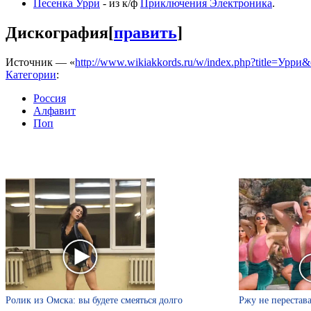
Песенка Урри
- из к/ф
Приключения Электроника
.
Дискография
[
править
]
Источник — «
http://www.wikiakkords.ru/w/index.php?title=Урри
Категории
:
Россия
Алфавит
Поп
Ролик из Омска: вы будете смеяться долго
Ржу не перестава