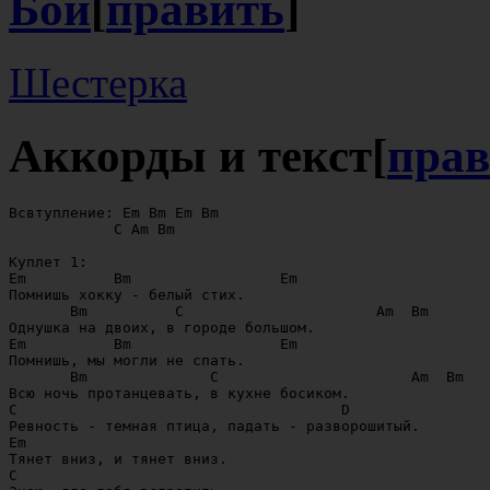
Бой
[
править
]
Шестерка
Аккорды и текст
[
прав
Всвтупление: Em Bm Em Bm 

            C Am Bm

Куплет 1:

Em          Bm                 Em  

Помнишь хокку - белый стих.

       Bm          C                      Am  Bm 

Однушка на двоих, в городе большом.

Em          Bm                 Em  

Помнишь, мы могли не спать.

       Bm              C                      Am  Bm 

Всю ночь протанцевать, в кухне босиком.

C                                     D 

Ревность - темная птица, падать - разворошитый.

Em 

Тянет вниз, и тянет вниз.

C 
