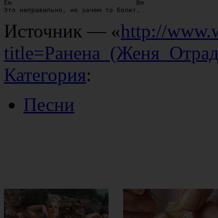
Em                                Bm 

Источник — «
http://www.
title=Ранена_(Женя_Отра
Категория
:
Песни