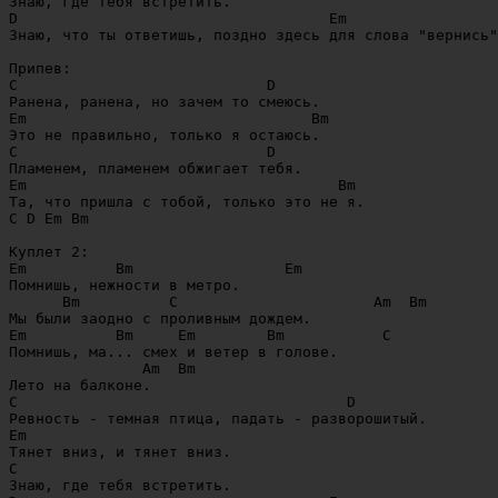
Знаю, где тебя встретить.

D                                   Em

Знаю, что ты ответишь, поздно здесь для слова "вернись"
Припев:

C                            D

Ранена, ранена, но зачем то смеюсь.

Em                                Bm 

Это не правильно, только я остаюсь.

C                            D

Пламенем, пламенем обжигает тебя.

Em                                   Bm 

Та, что пришла с тобой, только это не я.

C D Em Bm 

Куплет 2:

Em          Bm                 Em

Помнишь, нежности в метро.

      Bm          C                      Am  Bm

Мы были заодно с проливным дождем.

Em          Bm     Em        Bm           C

Помнишь, ма... смех и ветер в голове.

               Am  Bm 

Лето на балконе.

C                                     D 

Ревность - темная птица, падать - разворошитый.

Em 

Тянет вниз, и тянет вниз.

C 

Знаю, где тебя встретить.
