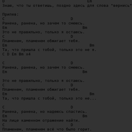
D                                   Em

Знаю, что ты ответишь, поздно здесь для слова "вернись"
Припев:

C                            D

Ранена, ранена, но зачем то смеюсь.

Em                                Bm 

Это не правильно, только я остаюсь.

C                            D

Пламенем, пламенем обжигает тебя.

Em                                   Bm 

Та, что пришла с тобой, только это не я.

C D Em Bm x4

C                            D

Ранена, ранена, но зачем то смеюсь.

Em                                Bm

Это не правильно, только я остаюсь.

C                            D

Пламенем, пламенем обжигает тебя.

Em                                   Bm 

Та, что пришла с тобой, только это не...

C                            D

Ранена, ранена, но надеюсь спастись.

Em                                Bm 

На лице каменном отражение найти.

C                            D

Пламенем, пламенем всё что было горит.
